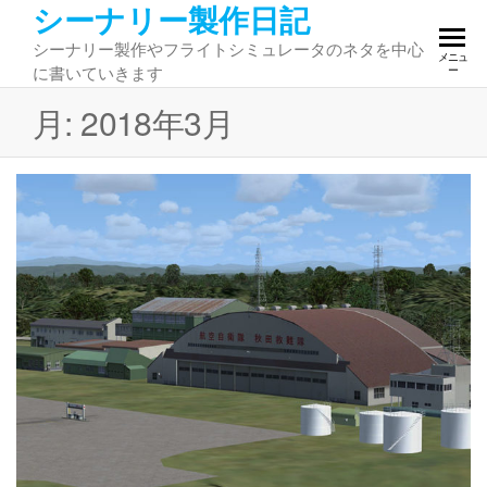
シーナリー製作日記
コ
ン
シーナリー製作やフライトシミュレータのネタを中心
メニュ
テ
に書いていきます
ー
ン
月:
2018年3月
ツ
へ
ス
キ
ッ
プ