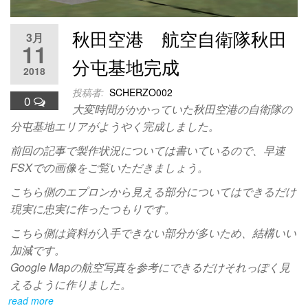
秋田空港 航空自衛隊秋田
3月
11
分屯基地完成
2018
投稿者:
SCHERZO002
0
大変時間がかかっていた秋田空港の自衛隊の
分屯基地エリアがようやく完成しました。
前回の記事で製作状況については書いているので、早速
FSXでの画像をご覧いただきましょう。
こちら側のエプロンから見える部分についてはできるだけ
現実に忠実に作ったつもりです。
こちら側は資料が入手できない部分が多いため、結構いい
加減です。
Google Mapの航空写真を参考にできるだけそれっぽく見
えるように作りました。
read more