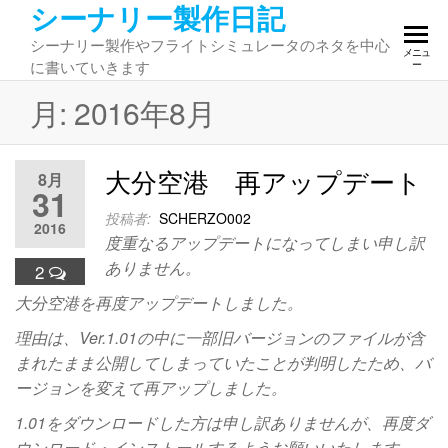
シーナリー製作日記
コ
ン
シーナリー製作やフライトシミュレータのネタを中心
メニュ
テ
に書いていきます
ー
ン
月:
2016年8月
ツ
へ
ス
大分空港 再アップデート
キ
8月
31
ッ
投稿者:
SCHERZO002
プ
2016
度重なるアップデートになってしまい申し訳
ありません。
2
大分空港を再度アップデートしました。
理由は、Ver.1.01の中に一部旧バージョンのファイルが含
まれたまま公開してしまっていたことが判明したため、バ
ージョンを変えて再アップしました。
1.01をダウンロードした方は申し訳ありませんが、再度ダ
ウンロード・インストールするようお願いいたします。