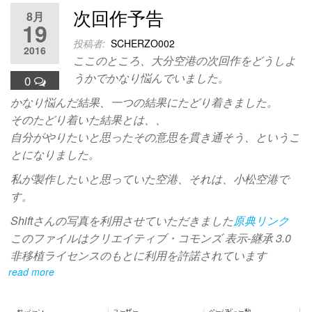
次回作予告
8月
19
投稿者:
SCHERZO002
2016
ここのところ、大分空港の次回作をどうしよ
うかでかなり悩んでいました。
0
かなり悩んだ結果、一つの結果にたどり着きました。
そのたどり着いた結果とは、、
自分がやりたいと思ったその意思を貫き通そう、というこ
とになりました。
私が製作したいと思っていた空港、それは、小松空港で
す。
Shiftさんの写真を利用させていただきました
原典リンク
このファイルはクリエイティブ・コモンズ 表示-継承 3.0
非移植ライセンスのもとに利用を許諾されています
read more