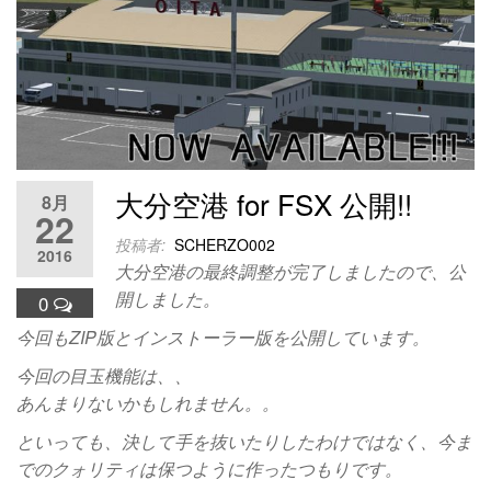
大分空港 for FSX 公開!!
8月
22
投稿者:
SCHERZO002
2016
大分空港の最終調整が完了しましたので、公
開しました。
0
今回もZIP版とインストーラー版を公開しています。
今回の目玉機能は、、
あんまりないかもしれません。。
といっても、決して手を抜いたりしたわけではなく、今ま
でのクォリティは保つように作ったつもりです。