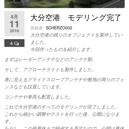
大分空港 モデリング完了
8月
11
投稿者:
SCHERZO002
2016
大分空港の残りのオブジェクトを製作してい
ました。
4
今回作ったものを紹介します。
まずはレーダーアンテナなどのアンテナ類。
そして、アプローチライトも製作しました。
奥に見えるグライドスロープアンテナや敷地の周りのフェ
ンスなども設置しています。
コンテナや車両も配置しました。
これで大分空港のすべてのモデリングが完了しました。
これから細かい調整やテストを行った後、公開になりま
す。
ただし、この後夏休みで帰省する予定なので、公開は夏休