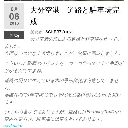
大分空港 道路と駐車場完
8月
06
成
2016
投稿者:
SCHERZO002
2
大分空港の前にある道路と駐車場を作ってい
ました。
今回はいつになく苦労しましたが、無事に完成しました。
こういった路面のペイントを一つ一つ作っていくと手間が
かかるんですよね。
道路の周りに生えている木の季節変化は考慮していませ
ん。
南国なので1年中同じでもそれほど違和感はないかと思い
ます。
いつもの通りではありますが、道路にはFreewayTrafficの
車両を走らせ、駐車場には車を並べてあります。
read more