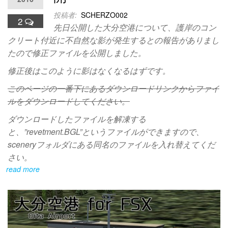
投稿者:
SCHERZO002
2
先日公開した大分空港について、護岸のコン
クリート付近に不自然な影が発生するとの報告がありまし
たので修正ファイルを公開しました。
修正後はこのように影はなくなるはずです。
このページの一番下にあるダウンロードリンクからファイ
ルをダウンロードしてください。
ダウンロードしたファイルを解凍する
と、”revetment.BGL”というファイルができますので、
sceneryフォルダにある同名のファイルを入れ替えてくだ
さい。
read more