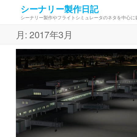
コ
シーナリー製作日記
ン
シーナリー製作やフライトシミュレータのネタを中心に
テ
ン
月:
2017年3月
ツ
へ
ス
キ
ッ
プ