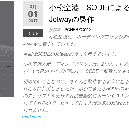
小松空港 SODEによ
3月
01
Jetwayの製作
2017
投稿者:
SCHERZO002
0
小松空港は、ボーディングブリッジの
Jetwayに着手しています。
今回はSODEのJetwayの導入を考えています。
小松空港のボーディングブリッジは、2つのタイプ
が、1つ目のタイプが完成し、SODEで配置してみ
初めてのことなので、ちゃんと動作するようにな
れなりに苦労しましたが、形ができたらSODEのJetw
のスクリプトを実行すれば自動的にボーンやスキ
してくれるので、わかってしまえば従来のJetway
しれません。
read more