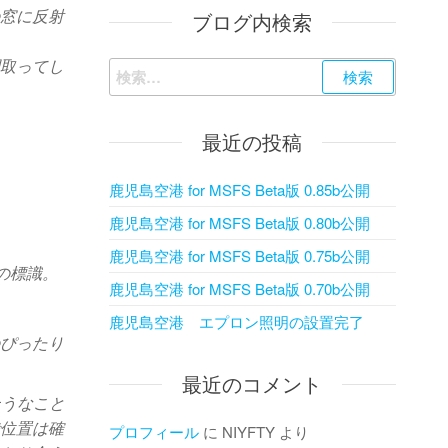
の窓に反射
ブログ内検索
間取ってし
検
索:
最近の投稿
鹿児島空港 for MSFS Beta版 0.85b公開
鹿児島空港 for MSFS Beta版 0.80b公開
鹿児島空港 for MSFS Beta版 0.75b公開
の標識。
鹿児島空港 for MSFS Beta版 0.70b公開
。
鹿児島空港 エプロン照明の設置完了
のぴったり
最近のコメント
そうなこと
で位置は確
プロフィール
に
NIYFTY
より