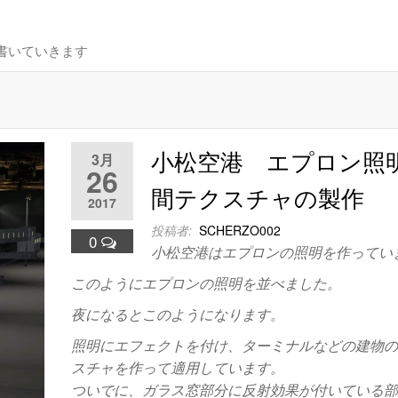
書いていきます
小松空港 エプロン照
3月
26
間テクスチャの製作
2017
投稿者:
SCHERZO002
0
小松空港はエプロンの照明を作ってい
このようにエプロンの照明を並べました。
夜になるとこのようになります。
照明にエフェクトを付け、ターミナルなどの建物
スチャを作って適用しています。
ついでに、ガラス窓部分に反射効果が付いている