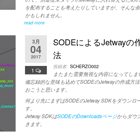
を配布することも考えたりしていますが、そんな
かもしれません。
read more
SODEによるJetway
3月
04
法
2017
投稿者:
SCHERZO002
1
またまた需要無視な内容になってしま
備忘録的な意味も込めてSODEのJetwayの作成方
おこうと思います。
何より先にまずはSODEのJetway SDKをダウン
す。
Jetway SDKは
SODEのDownloadsページ
からダウ
きます。