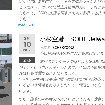
定かと思いますので、ゲートを実際のラインとぴ
ように作り、ついでに地上支援車両のルートなど
したので、GSXの支援車両もきちんと動作するよ
した。
read more
小松空港 SODE Jetw
3月
10
投稿者:
SCHERZO002
2017
小松空港のJetwayの製作を続けてい
2
前回のアンケートではやはりSODEのJe
がよいという方が大半だったので、今回の小松空港
Jetwayを設置することにしました。
SODEのJetwayは今後AI機への接続について対応
いるという情報もありましたので、問題ないかな
います。
ただ、従来のJetwayの方がよいという方も一定数
ので、別途従来タイプのJetwayに入れ替えるため