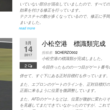
いていない部分が混在していましたので、すべて
効果を付ける修正を行っています。
テクスチャの数が多くなっているので、修正に手
まいました。
read more
小松空港 標識類完成
3月
14
投稿者:
SCHERZO002
2017
小松空港の標識類が完成しました。
2
今回作ったものの一つ目がゲート番号
併せて、すぐ下にある正対目標灯も作っています
また、エプロンのゲートのラインを、正対目標灯
正面に来るように位置を微調整しています。
また、AFDのゲートなどは、位置が微妙に変わり
を見越してまだできていなかったのですが、これ