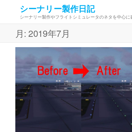
コ
シーナリー製作日記
ン
シーナリー製作やフライトシミュレータのネタを中心に
テ
ン
月:
2019年7月
ツ
へ
ス
キ
ッ
プ