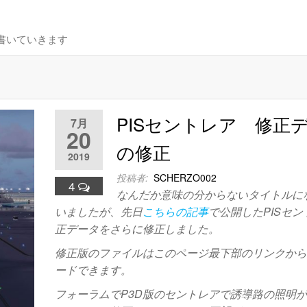
書いていきます
PISセントレア 修正
7月
20
の修正
2019
投稿者:
SCHERZO002
4
なんだか意味の分からないタイトルに
いましたが、先日
こちらの記事
で公開したPISセ
正データをさらに修正しました。
修正版のファイルはこのページ最下部のリンクか
ードできます。
フォーラムでP3D版のセントレアで誘導路の照明