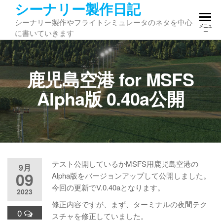
シーナリー製作日記
コ
ン
シーナリー製作やフライトシミュレータのネタを中心
メニュ
テ
に書いていきます
ー
ン
ツ
へ
鹿児島空港 for MSFS
ス
キ
Alpha版 0.40a公開
ッ
プ
テスト公開しているかMSFS用鹿児島空港の
9月
09
Alpha版をバージョンアップして公開しました。
今回の更新でV.0.40aとなります。
2023
修正内容ですが、まず、ターミナルの夜間テク
0
スチャを修正していました。