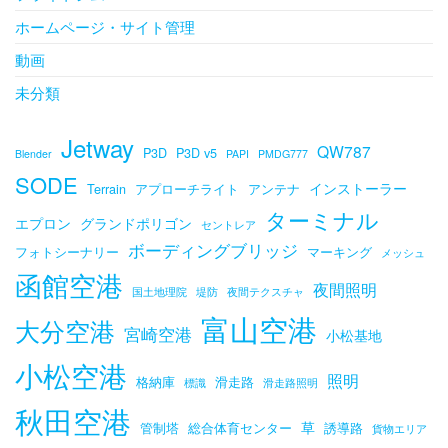
ホームページ・サイト管理
動画
未分類
Jetway
QW787
P3D
P3D v5
Blender
PAPI
PMDG777
SODE
インストーラー
Terrain
アプローチライト
アンテナ
ターミナル
エプロン
グランドポリゴン
セントレア
ボーディングブリッジ
フォトシーナリー
マーキング
メッシュ
函館空港
夜間照明
国土地理院
堤防
夜間テクスチャ
富山空港
大分空港
宮崎空港
小松基地
小松空港
照明
格納庫
滑走路
標識
滑走路照明
秋田空港
草
管制塔
総合体育センター
誘導路
貨物エリア