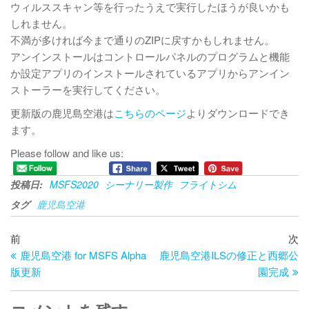
ウィルススキャン等を行ったうえで実行したほうが良いかも
しれません。
不満が多ければ今まで通りのZIPに戻すかもしれません。
アンインストールはコントロールパネルのプログラムと機能
か設定アプリのインストールされているアプリからアンイン
ストーラーを実行してください。
更新版の鹿児島空港は
こちらのページ
よりダウンロードでき
ます。
Please follow and like us:
投稿日:
MSFS2020
シーナリー製作
フライトシム
タグ
鹿児島空港
投
過
次
前
次
去
の
鹿児島空港 for MSFS Alpha
鹿児島空港ILSの修正と西郷公
稿
の
投
版更新
園完成
ナ
投
稿
稿