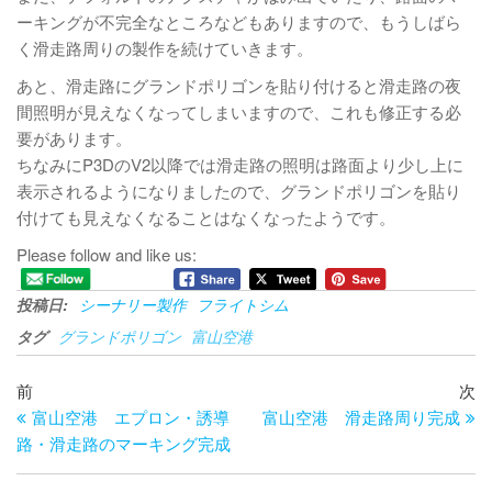
ーキングが不完全なところなどもありますので、もうしばら
く滑走路周りの製作を続けていきます。
あと、滑走路にグランドポリゴンを貼り付けると滑走路の夜
間照明が見えなくなってしまいますので、これも修正する必
要があります。
ちなみにP3DのV2以降では滑走路の照明は路面より少し上に
表示されるようになりましたので、グランドポリゴンを貼り
付けても見えなくなることはなくなったようです。
Please follow and like us:
投稿日:
シーナリー製作
フライトシム
タグ
グランドポリゴン
富山空港
投
過
次
前
次
去
の
富山空港 エプロン・誘導
富山空港 滑走路周り完成
稿
の
投
路・滑走路のマーキング完成
ナ
投
稿