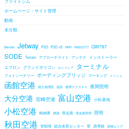
フライトシム
ホームページ・サイト管理
動画
未分類
Jetway
QW787
P3D
P3D v5
Blender
PAPI
PMDG777
SODE
インストーラー
Terrain
アプローチライト
アンテナ
ターミナル
エプロン
グランドポリゴン
セントレア
ボーディングブリッジ
フォトシーナリー
マーキング
メッシュ
函館空港
夜間照明
国土地理院
堤防
夜間テクスチャ
富山空港
大分空港
宮崎空港
小松基地
小松空港
照明
格納庫
滑走路
標識
滑走路照明
秋田空港
草
管制塔
総合体育センター
誘導路
貨物エリア