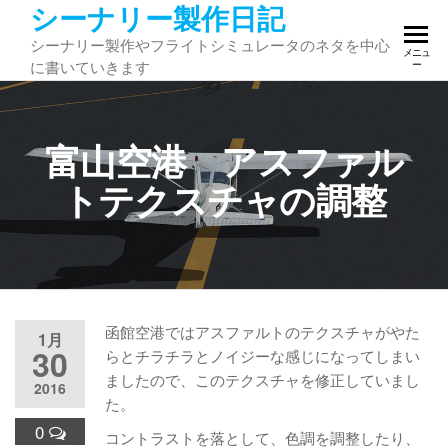
シーナリー製作日記
コ
ン
シーナリー製作やフライトシミュレータのネタを中心
メニュ
テ
に書いていきます
ー
ン
ツ
へ
富山空港 アスファル
ス
キ
トテクスチャの調整
ッ
プ
函館空港ではアスファルトのテクスチャがやた
1月
30
らとチラチラとノイジーな感じになってしまい
ましたので、このテクスチャを修正していまし
2016
た。
0
コントラストを落として、色調を調整したり、