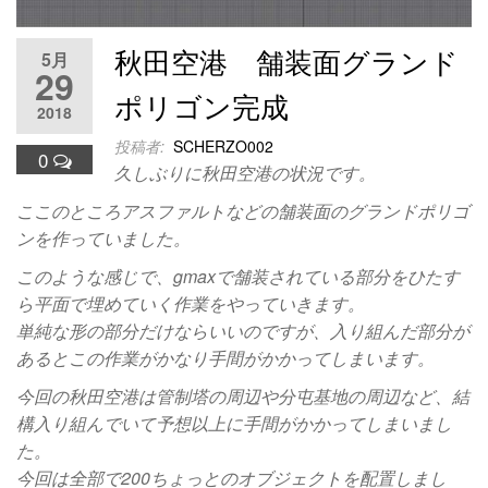
秋田空港 舗装面グランド
5月
29
ポリゴン完成
2018
投稿者:
SCHERZO002
0
久しぶりに秋田空港の状況です。
ここのところアスファルトなどの舗装面のグランドポリゴ
ンを作っていました。
このような感じで、gmaxで舗装されている部分をひたす
ら平面で埋めていく作業をやっていきます。
単純な形の部分だけならいいのですが、入り組んだ部分が
あるとこの作業がかなり手間がかかってしまいます。
今回の秋田空港は管制塔の周辺や分屯基地の周辺など、結
構入り組んでいて予想以上に手間がかかってしまいまし
た。
今回は全部で200ちょっとのオブジェクトを配置しまし