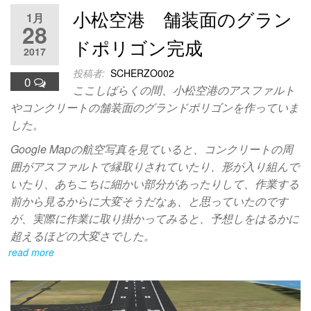
小松空港 舗装面のグラン
1月
28
ドポリゴン完成
2017
投稿者:
SCHERZO002
0
ここしばらくの間、小松空港のアスファルト
やコンクリートの舗装面のグランドポリゴンを作っていま
した。
Google Mapの航空写真を見ていると、コンクリートの周
囲がアスファルトで縁取りされていたり、形が入り組んで
いたり、あちこちに細かい部分があったりして、作業する
前から見るからに大変そうだなぁ、と思っていたのです
が、実際に作業に取り掛かってみると、予想しをはるかに
超えるほどの大変さでした。
read more