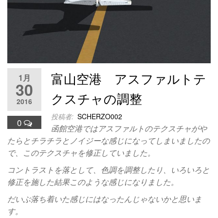
富山空港 アスファルトテ
1月
30
クスチャの調整
2016
投稿者:
SCHERZO002
0
函館空港ではアスファルトのテクスチャがや
たらとチラチラとノイジーな感じになってしまいましたの
で、このテクスチャを修正していました。
コントラストを落として、色調を調整したり、いろいろと
修正を施した結果このような感じになりました。
だいぶ落ち着いた感じにはなったんじゃないかと思いま
す。