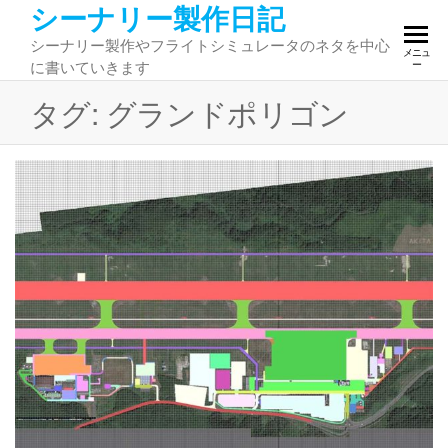
シーナリー製作日記
コ
ン
シーナリー製作やフライトシミュレータのネタを中心
メニュ
テ
に書いていきます
ー
ン
タグ:
グランドポリゴン
ツ
へ
ス
キ
ッ
プ