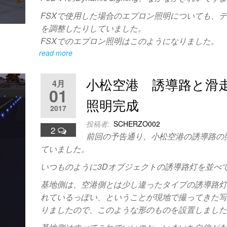
FSXで使用した場合のエプロン照明についても、
を調整したりしていました。
FSXでのエプロン照明はこのようになりました。
read more
小松空港 誘導路と滑
4月
01
照明完成
2017
投稿者:
SCHERZO002
2
前回の予告通り、小松空港の誘導路の
ていました。
いつものように3Dオブジェクトの誘導路灯を並べ
基地側は、空港側とは少し違ったタイプの誘導路
れているっぽい、ということが現地で撮ってきた
りましたので、このような形のものを設置しまし