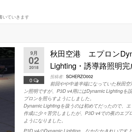
書いていきます
秋田空港 エプロンDyna
9月
02
Lighting・誘導路照明
2018
投稿者:
SCHERZO002
0
前回やや中途半端になっていた秋田空
ン照明ですが、P3D v4用にはDynamic Lighting
プロンを照らすようにしました。
Dynamic Lightingを扱うのは初めてだったので
作成に少々苦労しましたが、P3D v4での夜のエプ
ようになりました。
P3D v4のDynamic Lighting、なかなかきれいです