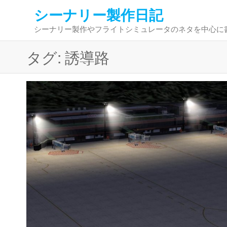
コ
シーナリー製作日記
ン
シーナリー製作やフライトシミュレータのネタを中心に
テ
ン
タグ:
誘導路
ツ
へ
ス
キ
ッ
プ