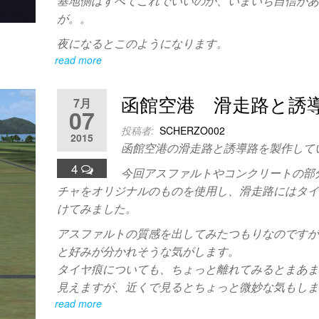
基地側はすべてこれでいいのか、いまいち自信が
が。。
夜になるとこのようになります。
read more
函館空港 滑走路と誘
7月
07
投稿者:
SCHERZO002
2015
函館空港の滑走路と誘導路を製作して
4
今回アスファルトやコンクリートの部
チャをオリジナルのものを使用し、滑走路にはタ
けてみました。
アスファルトの質感を出してみたつもりなのです
と好みが分かれそうな気がします。
タイヤ痕についても、ちょっと離れてみるとまあ
見えますが、近くで見るとちょっと微妙な気もし
read more